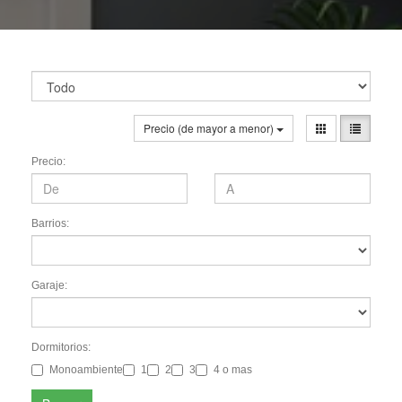
Precio (de mayor a menor)
Precio:
Barrios:
Garaje:
Dormitorios:
Monoambiente
1
2
3
4 o mas