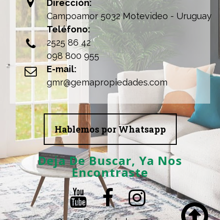

Dirección:
Campoamor 5032 Motevideo - Uruguay
Teléfono:
2525 86 42

098 800 955
E-mail:

gmr@gemapropiedades.com
Hablemos por Whatsapp
Deja De Buscar, Ya Nos
Encontraste



