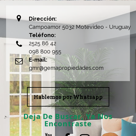

Dirección:
Campoamor 5032 Motevideo - Uruguay
Teléfono:
2525 86 42

098 800 955
E-mail:

gmr@gemapropiedades.com
Hablemos por Whatsapp
Deja De Buscar, Ya Nos
Encontraste