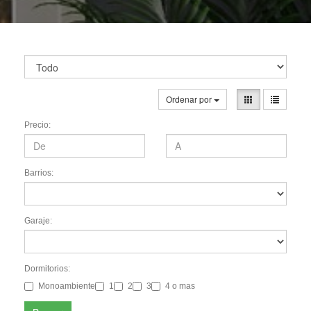
Ordenar por
Precio:
Barrios:
Garaje:
Dormitorios:
Monoambiente
1
2
3
4 o mas